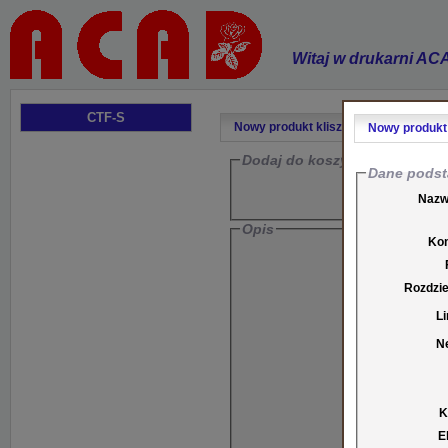
Witaj w drukarni AC
CTF-S
Nowy produkt klisze standardowe
Nowy produkt
Dodaj do koszyka kolejną poz
Dane pods
Nazw
Opis
Ko
Tema
Rozdzi
Opi
Li
N
K
E