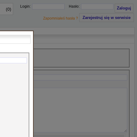
Login:
Hasło:
(0)
Zarejestruj się w serwisie
Zapomniałeś hasła ?