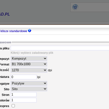
AD.PL
 klisze standardowe
ycję CTF-S
tawowe
Dodaj do koszyka kolejną pozycję kliszy standardowej CTF-S -
a pliku
Kliknij i wybierz załadowany plik
mpozyt
t
Format
Do tematu automatycznie zostanie dodany przedrostek
elczość
dpi
s
niatura
lpi
egatyw
Sito
Stron
olorów
kspres